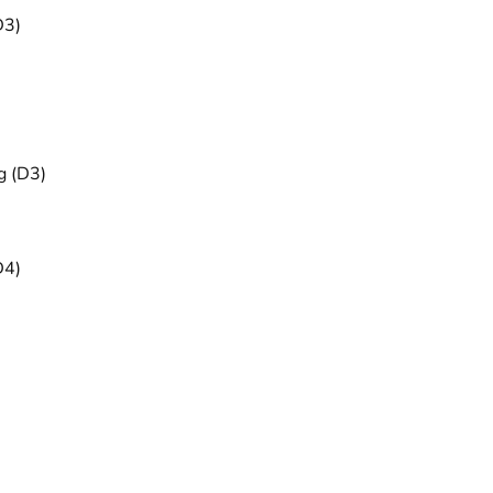
D3)
g (D3)
D4)